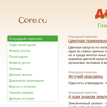
Газ
Огородный перепляс
Огородный перепляс
Цветная приверед
Сады моей души
Цветная капуста по пит
Живой уголок
одна из самых ценных н
но и среди многих иных
Палисадник
граммов цветной капуст
Живите долго
организма человека в в
Знахарь
Огородный перепляс
Дачные экзоты
Жгучий красавец
Домашняя оранжерея
Одесситы утверждали, ч
Вкусно и полезно
Своими руками
Огородный перепляс
А вам знаком зем
Дачные истории
Земляничный шпинат - 