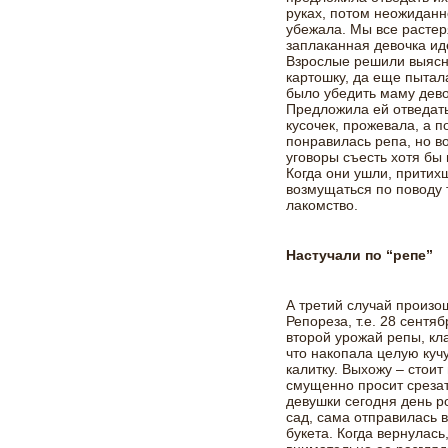
руках, потом неожиданн
убежала. Мы все растеря
заплаканная девочка иде
Взрослые решили выясн
картошку, да еще пытал
было убедить маму девоч
Предложила ей отведат
кусочек, прожевала, а 
понравилась репа, но во
уговоры съесть хотя бы
Когда они ушли, притих
возмущаться по поводу 
лакомство.
Настучали по “репе”
А третий случай произо
Репореза, т.е. 28 сентя
второй урожай репы, кл
что накопала целую кучу
калитку. Выхожу – стои
смущенно просит срезат
девушки сегодня день р
сад, сама отправилась 
букета. Когда вернулась