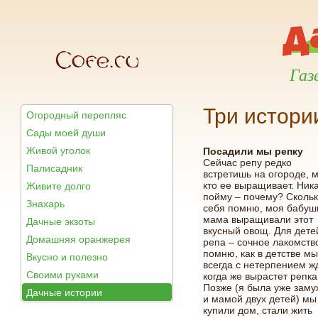
Газ
Три истори
Огородный перепляс
Сады моей души
Живой уголок
Посадили мы репку
Сейчас репу редко
Палисадник
встретишь на огороде, 
кто ее выращивает. Ник
Живите долго
пойму – почему? Сколь
Знахарь
себя помню, моя бабуш
мама выращивали этот
Дачные экзоты
вкусный овощ. Для дете
Домашняя оранжерея
репа – сочное лакомств
помню, как в детстве м
Вкусно и полезно
всегда с нетерпением ж
Своими руками
когда же вырастет репка
Позже (я была уже зам
Дачные истории
и мамой двух детей) мы
купили дом, стали жить