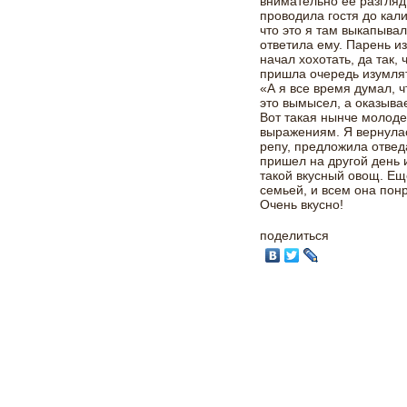
внимательно ее разгляды
проводила гостя до кали
что это я там выкапыва
ответила ему. Парень и
начал хохотать, да так, 
пришла очередь изумлят
«А я все время думал, 
это вымысел, а оказывае
Вот такая нынче молоде
выражениям. Я вернулас
репу, предложила отвед
пришел на другой день 
такой вкусный овощ. Ещ
семьей, и всем она пон
Очень вкусно!
поделиться