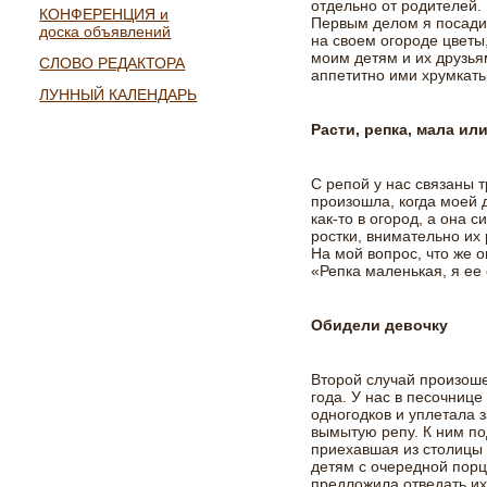
отдельно от родителей.
КОНФЕРЕНЦИЯ и
Первым делом я посад
доска объявлений
на своем огороде цветы
моим детям и их друзья
СЛОВО РЕДАКТОРА
аппетитно ими хрумкать
ЛУННЫЙ КАЛЕНДАРЬ
Расти, репка, мала ил
С репой у нас связаны 
произошла, когда моей 
как-то в огород, а она 
ростки, внимательно их
На мой вопрос, что же о
«Репка маленькая, я ее
Обидели девочку
Второй случай произошел
года. У нас в песочниц
одногодков и уплетала 
вымытую репу. К ним п
приехавшая из столицы в
детям с очередной пор
предложила отведать их