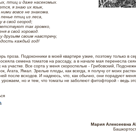
х, птиц и даже насекомых.
тся, я знаю их язык,
 ними вовсе не знакома.
пенье птиц из леса,
у в свой огород;
ветствуют так громко,
ня в свой хоровод.
у друзьям своим навстречу,
адость каждый год!
ерь проза. Подоконники в моей квартире узкие, поэтому только в с
осеяла семена томатов на рассаду, а в начале мая перенесла сея
 на участке. Все сорта у меня скороспелые - Грибовский, Подснежн
к, Агата, Ямал. Зрелые плоды, как всегда, я получу от моих расте
ней после всходов. И надеюсь, что, как обычно, они порадуют меня
урожаем, но и тем, что томаты не заболеют фитофторой - ведь эт
ься
Мария Алексеевна 
Башкортост