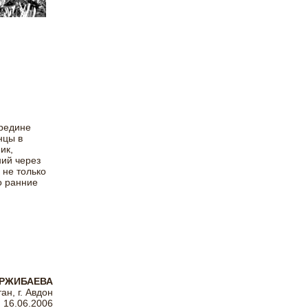
ередине
нцы в
ик,
ний через
 не только
о ранние
АРЖИБАЕВА
ан, г. Авдон
16.06.2006