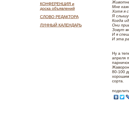
Животны
КОНФЕРЕНЦИЯ и
Мне каже
доска объявлений
Хотя я с
Я слышу 
СЛОВО РЕДАКТОРА
Когда ид
ЛУННЫЙ КАЛЕНДАРЬ
Они при
Зовут ме
И я спеш
И эта р
Ну а теп
апреля п
парничок
Жавороно
80-100 д
хорошим 
сорта.
поделит