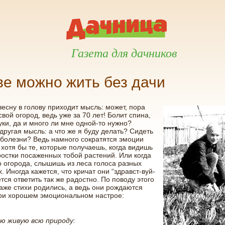
Газета для дачников
ве можно жить без дачи
есну в голову приходит мысль: может, пора
свой огород, ведь уже за 70 лет! Болит спина,
уки, да и много ли мне одной-то нужно?
 другая мысль: а что же я буду делать? Сидеть
 болезни? Ведь намного сократятся эмоции
 хотя бы те, которые получаешь, когда видишь
остки посаженных тобой растений. Или когда
 огорода, слышишь из леса голоса разных
. Иногда кажется, что кричат они “здравст-вуй-
чется ответить так же радостно. По поводу этого
аже стихи родились, а ведь они рождаются
при хорошем эмоциональном настрое:
лю живую всю природу: