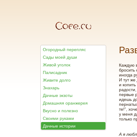
Раз
Огородный перепляс
Сады моей души
Живой уголок
Каждую в
бросить 
Палисадник
иногда р
И тут же
Живите долго
и копить
Знахарь
радости,
первые р
Дачные экзоты
идешь до
Домашняя оранжерея
пернатых
те!”, хо
Вкусно и полезно
у меня д
Своими руками
только 
Дачные истории
А я люб